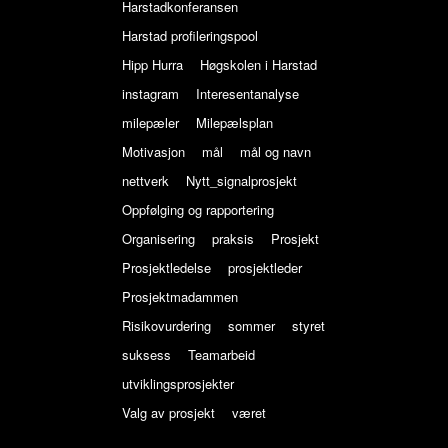
Harstadkonferansen
Harstad profileringspool
Hipp Hurra
Høgskolen i Harstad
instagram
Interesentanalyse
milepæler
Milepælsplan
Motivasjon
mål
mål og navn
nettverk
Nytt_signalprosjekt
Oppfølging og rapportering
Organisering
praksis
Prosjekt
Prosjektledelse
prosjektleder
Prosjektmadammen
Risikovurdering
sommer
styret
suksess
Teamarbeid
utviklingsprosjekter
Valg av prosjekt
været