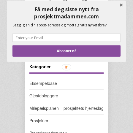
Få med deg siste nytt fra
Menneskene som hjelper
prosjektmadammen.com
prosjektmadammen.
Legg igjen din epost-adresse og motta gratis nyhetsbrev.
Abonner nå
Kategorier
Eksempelbase
Gjestebloggere
Milepælsplanen – prosjektets hjerteslag
Prosjekter