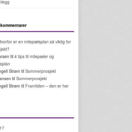
nnlegg
5 kommentarer
Hvorfor er en milepælsplan så viktig for
sjekt?
arsen
til
4 tips til milepæler og
splan
ngell Strøm
til
Sommerprosjekt
ohansen
til
Sommerprosjekt
ngell Strøm
til
Framtiden – den er her
017