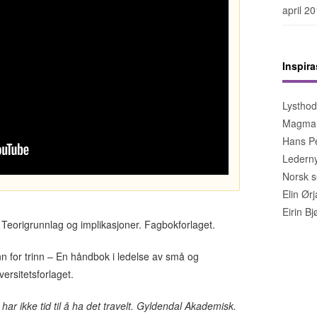
april 2
Inspira
Lystho
Magma
Hans Pe
Lederny
Norsk s
Elin Ør
Eirin B
 Teorigrunnlag og implikasjoner. Fagbokforlaget.
nn for trinn – En håndbok i ledelse av små og
ersitetsforlaget.
har ikke tid til å ha det travelt. Gyldendal Akademisk.