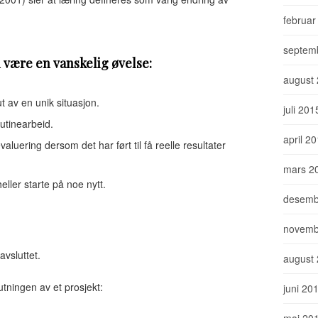
februar
septem
n være en vanskelig øvelse:
august
t av en unik situasjon.
juli 201
rutinearbeid.
april 2
valuering dersom det har ført til få reelle resultater
mars 2
ller starte på noe nytt.
desemb
novemb
avsluttet.
august
utningen av et prosjekt:
juni 20
mai 20