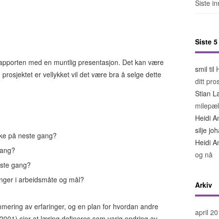
Siste i
Siste 
e rapporten med en muntlig presentasjon. Det kan være
smil
til
prosjektet er vellykket vil det være bra å selge dette
ditt pro
Stian L
milepæl
Heidi A
silje j
ske på neste gang?
Heidi A
gang?
og nå
este gang?
inger i arbeidsmåte og mål?
Arkiv
mering av erfaringer, og en plan for hvordan andre
april 2
2001) sier at læring defineres som varig endring av