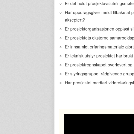
Er det holdt prosjektavslutningsmøte
Har oppdragsgiver meldt tilbake at pr
akseptert?
Er prosjektorganisasjonen oppløst sli
Er prosjektets eksterne samarbeidspa
Er innsamlet erfaringsmateriale gjort 
Er teknisk utstyr prosjektet har brukt
Er prosjektregnskapet overlevert og r
Er styringsgruppe, rådgivende gruppe 
Har prosjektet medført videreførings