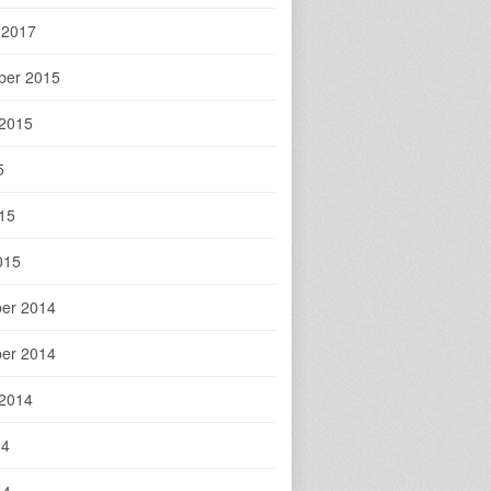
 2017
ber 2015
 2015
5
015
015
er 2014
er 2014
 2014
14
14