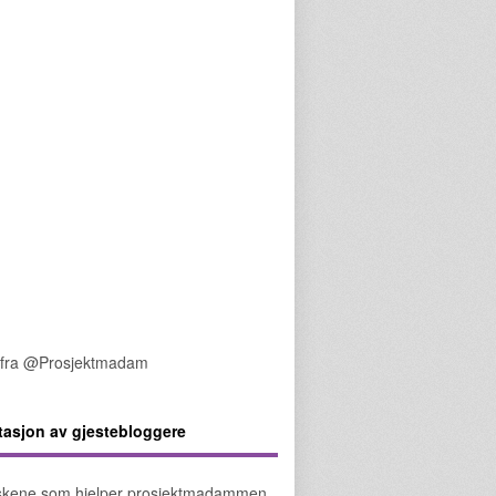
 fra @Prosjektmadam
tasjon av gjestebloggere
kene som hjelper prosjektmadammen.