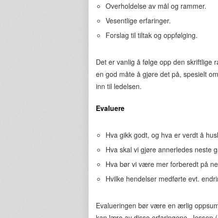
Overholdelse av mål og rammer.
Vesentlige erfaringer.
Forslag til tiltak og oppfølging.
Det er vanlig å følge opp den skriftlig
en god måte å gjøre det på, spesielt om 
inn til ledelsen.
Evaluere
Hva gikk godt, og hva er verdt å hu
Hva skal vi gjøre annerledes neste 
Hva bør vi være mer forberedt på n
Hvilke hendelser medførte evt. endr
Evalueringen bør være en ærlig oppsum
kan lære av disse erfaringene. Jessen (