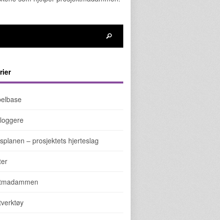
rier
elbase
loggere
splanen – prosjektets hjerteslag
ter
ktmadammen
tverktøy