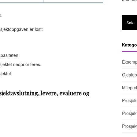
t.
rosjektoppgaven er løst:
Katego
pasiteten.
Eksemp
ektet nedprioriteres.
jektet.
Gjesteb
Milepæl
jektavslutning, levere, evaluere og
Prosjek
Prosje
Prosjek