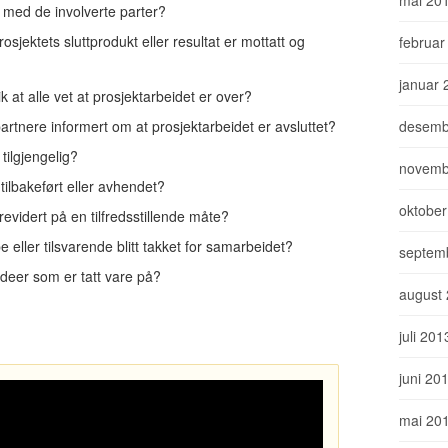
 med de involverte parter?
osjektets sluttprodukt eller resultat er mottatt og
februar
januar 
k at alle vet at prosjektarbeidet er over?
desemb
rtnere informert om at prosjektarbeidet er avsluttet?
tilgjengelig?
novemb
 tilbakeført eller avhendet?
oktober
evidert på en tilfredsstillende måte?
eller tilsvarende blitt takket for samarbeidet?
septem
ideer som er tatt vare på?
august
juli 201
juni 20
mai 20