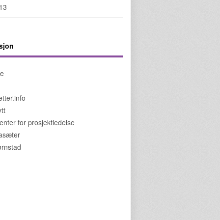
013
sjon
de
tter.info
tt
enter for prosjektledelse
jasæter
jørnstad