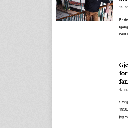
15. ap
Er de
igang
best
Gje
for
fam
4. ma
Stor
1958,
jeg v