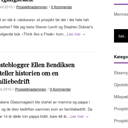
ril 2015 //
Prosjektmadammen
//
0 Kommentar
Mennes
t en idé å «obdusere» et prosjekt før det i det hele tatt
settes? Når jeg leste Steven Levitt og Stephen Dubner’s
selgende bok «Think like a Freak» kom…
Les mer →
Katego
steblogger Ellen Bendiksen
teller historien om en
Eksemp
iliebedrift
Gjesteb
rs 2015 //
Prosjektmadammen
//
0 Kommentar
Milepæl
gatens Glassmagasin ble startet av mamma og pappa i
Prosjek
 og de drev bedriften sammen som en familiebedrift. Da
ar 14 år døde min pappa brått, bare 48 år…
Les mer →
Prosje