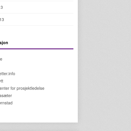
13
013
sjon
de
tter.info
tt
enter for prosjektledelse
jasæter
jørnstad