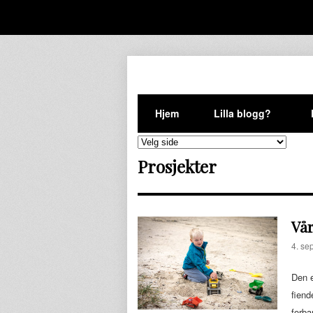
Hjem
Lilla blogg?
Prosjekter
Vår
4. se
Den e
fiend
forba