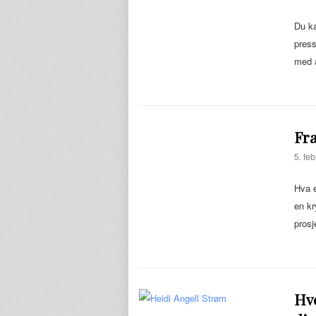
Du ka
press
med 
Fra
5. feb
Hva e
en kr
prosj
Hvo