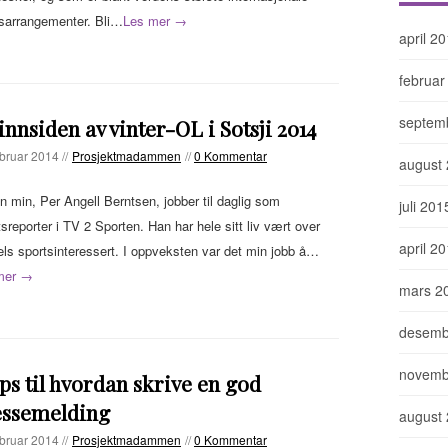
tsarrangementer. Bli…
Les mer →
april 2
februar
septem
innsiden av vinter-OL i Sotsji 2014
ebruar 2014 //
Prosjektmadammen
//
0 Kommentar
august
n min, Per Angell Berntsen, jobber til daglig som
juli 201
sreporter i TV 2 Sporten. Han har hele sitt liv vært over
april 2
ls sportsinteressert. I oppveksten var det min jobb å…
mer →
mars 2
desemb
novemb
ips til hvordan skrive en god
essemelding
august
ebruar 2014 //
Prosjektmadammen
//
0 Kommentar