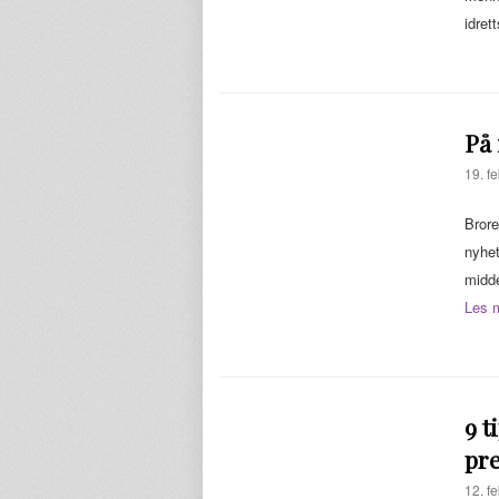
idret
På 
19. f
Brore
nyhet
midde
Les 
9 t
pr
12. f