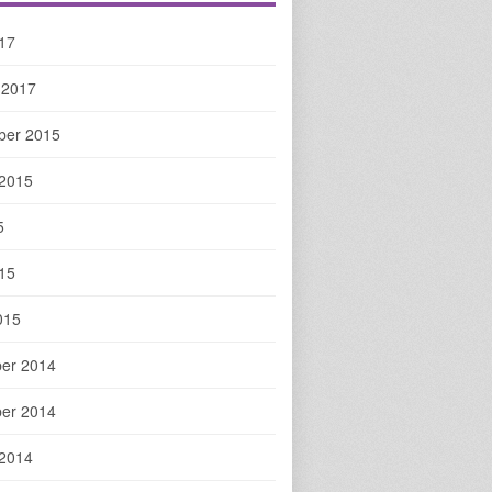
017
 2017
ber 2015
 2015
5
015
015
er 2014
er 2014
 2014