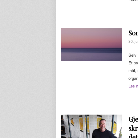
So
30. ju
Selv 
Et pr
mål, 
organ
Les 
Gje
skr
det