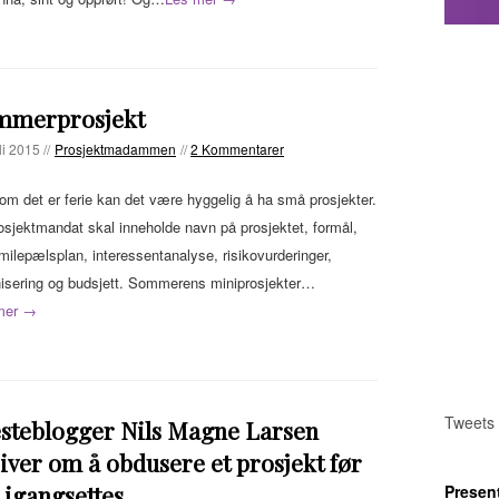
mmerprosjekt
li 2015 //
Prosjektmadammen
//
2 Kommentarer
om det er ferie kan det være hyggelig å ha små prosjekter.
osjektmandat skal inneholde navn på prosjektet, formål,
milepælsplan, interessentanalyse, risikovurderinger,
isering og budsjett. Sommerens miniprosjekter…
mer →
Tweets
steblogger Nils Magne Larsen
iver om å obdusere et prosjekt før
 igangsettes.
Presen