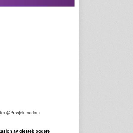
 fra @Prosjektmadam
tasjon av gjestebloggere