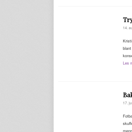
Try
14. a
Krist
blant
konse
Les 
Bak
17. ju
Fotba
skuff
menne