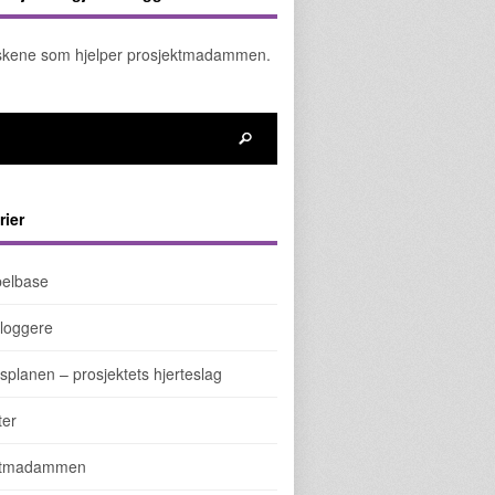
kene som hjelper prosjektmadammen.
rier
elbase
loggere
splanen – prosjektets hjerteslag
ter
ktmadammen