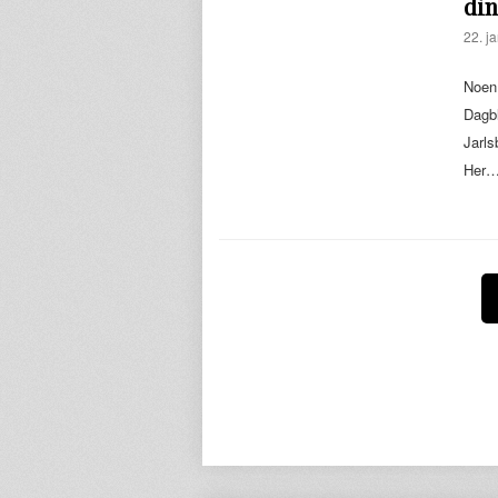
din
22. j
Noen 
Dagb
Jarls
Her