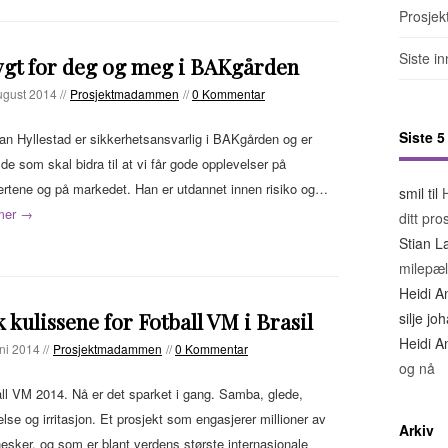
Prosjek
Siste i
gt for deg og meg i BAKgården
ugust 2014 //
Prosjektmadammen
//
0 Kommentar
Siste 
ian Hyllestad er sikkerhetsansvarlig i BAKgården og er
 de som skal bidra til at vi får gode opplevelser på
rtene og på markedet. Han er utdannet innen risiko og…
smil
til
mer →
ditt pro
Stian L
milepæl
Heidi A
 kulissene for Fotball VM i Brasil
silje j
Heidi A
ni 2014 //
Prosjektmadammen
//
0 Kommentar
og nå
ll VM 2014. Nå er det sparket i gang. Samba, glede,
else og irritasjon. Et prosjekt som engasjerer millioner av
Arkiv
sker, og som er blant verdens største internasjonale