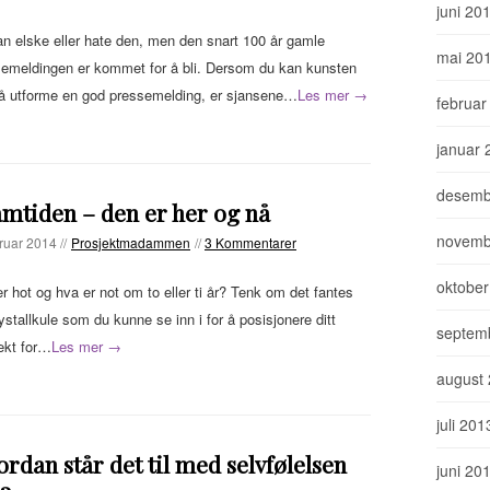
juni 20
n elske eller hate den, men den snart 100 år gamle
mai 20
emeldingen er kommet for å bli. Dersom du kan kunsten
å utforme en god pressemelding, er sjansene…
Les mer →
februar
januar 
desemb
mtiden – den er her og nå
novemb
ruar 2014 //
Prosjektmadammen
//
3 Kommentarer
oktober
r hot og hva er not om to eller ti år? Tenk om det fantes
ystallkule som du kunne se inn i for å posisjonere ditt
septem
ekt for…
Les mer →
august
juli 201
rdan står det til med selvfølelsen
juni 20