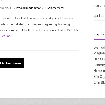
?
mai 20
anuar 2014 //
Prosjektmadammen
//
2 Kommentarer
april 2
ganger treffer et bilde eller en video deg midt i magen.
ladets journalister Siv Johanne Seglem og Rønnaug
bo, er nominert til årets bilde for videoen «Nesten Perfekt».
Inspira
…
Les mer →
Lystho
Magma
Hans Pe
load more
Lederny
Norsk s
Elin Ør
Eirin B