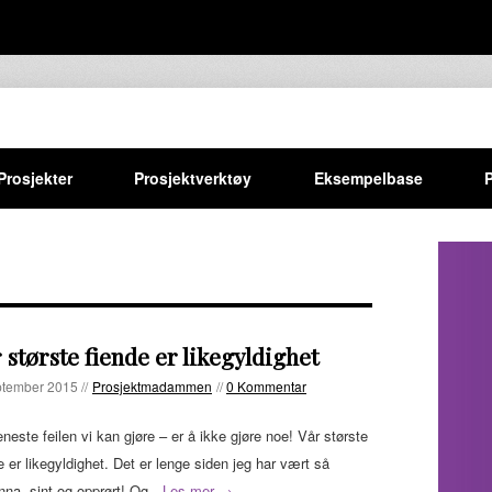
Prosjekter
Prosjektverktøy
Eksempelbase
 største fiende er likegyldighet
ptember 2015 //
Prosjektmadammen
//
0 Kommentar
neste feilen vi kan gjøre – er å ikke gjøre noe! Vår største
e er likegyldighet. Det er lenge siden jeg har vært så
nna, sint og opprørt! Og…
Les mer →