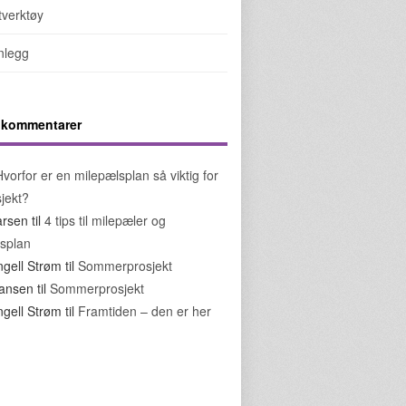
tverktøy
nnlegg
5 kommentarer
Hvorfor er en milepælsplan så viktig for
sjekt?
arsen
til
4 tips til milepæler og
splan
ngell Strøm
til
Sommerprosjekt
ohansen
til
Sommerprosjekt
ngell Strøm
til
Framtiden – den er her