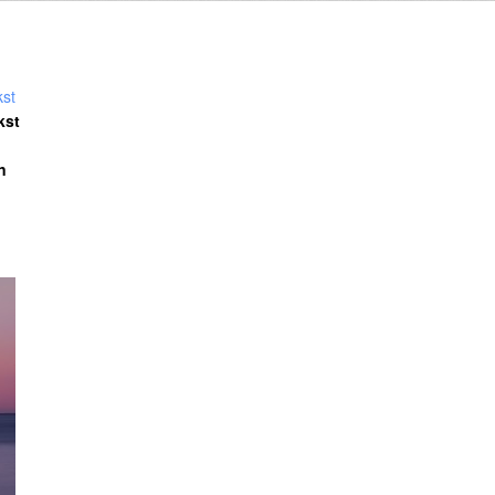
kst
n