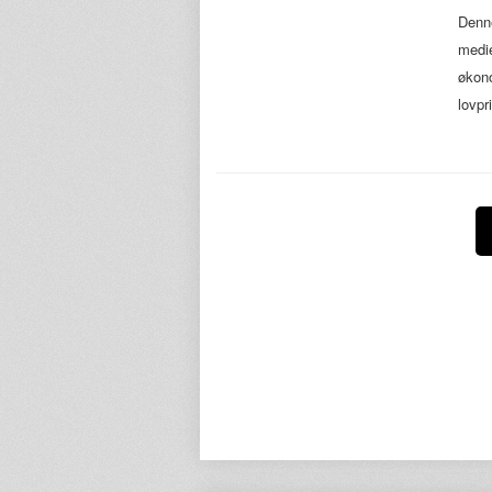
Denne
medie
økono
lovpr