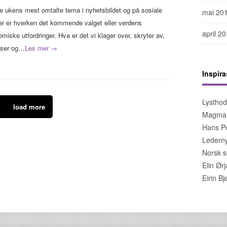
 ukens mest omtalte tema i nyhetsbildet og på sosiale
mai 20
r er hverken det kommende valget eller verdens
april 2
miske utfordringer. Hva er det vi klager over, skryter av,
iser og…
Les mer →
Inspira
Lystho
load more
Magma
Hans Pe
Lederny
Norsk s
Elin Ør
Eirin B