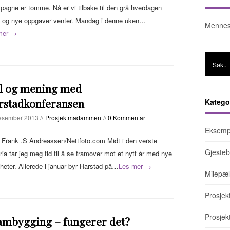
agne er tomme. Nå er vi tilbake til den grå hverdagen
, og nye oppgaver venter. Mandag i denne uken…
Mennes
mer →
l og mening med
rstadkonferansen
Katego
esember 2013 //
Prosjektmadammen
//
0 Kommentar
Eksemp
 Frank .S Andreassen/Nettfoto.com Midt i den verste
Gjesteb
tria tar jeg meg tid til å se framover mot et nytt år med nye
heter. Allerede i januar byr Harstad på…
Les mer →
Milepæl
Prosjek
Prosje
ambygging – fungerer det?