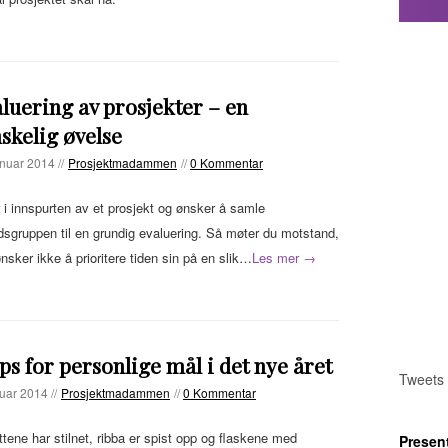
luering av prosjekter – en
skelig øvelse
anuar 2014 //
Prosjektmadammen
//
0 Kommentar
 i innspurten av et prosjekt og ønsker å samle
dsgruppen til en grundig evaluering. Så møter du motstand,
ønsker ikke å prioritere tiden sin på en slik…
Les mer →
ips for personlige mål i det nye året
Tweets
nuar 2014 //
Prosjektmadammen
//
0 Kommentar
tene har stilnet, ribba er spist opp og flaskene med
Presen