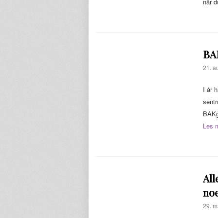
når 
BA
21. a
I år 
sentr
BAKg
Les 
All
noe
29. m