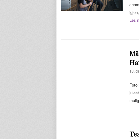
champ
igjen
Les 
Må
Ha
18. d
Foto:
jules
mulig
Te