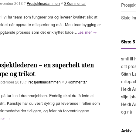
ovember 2013 //
Prosjektmadammen
//
0 Kommentar
Prosjek
vil vi ha team som fungerer bra og leverer kvalitet slik at
Siste i
ektet når oppsatte milepæler og mål. Men teambygging er
ypgående prosess som det er knyttet både…
Les mer →
Siste 
smil
til
sjektlederen – en superhelt uten
ditt pro
pe og trikot
Stian L
milepæl
eptember 2013 //
Prosjektmadammen
//
0 Kommentar
Heidi A
 på tur inn i drømmejobben. Endelig skal du få lede et
silje j
ekt. Kanskje har du vært dyktig på leveranse i rollen som
Heidi A
ektmedarbeider tidligere, og føler på forventningene…
og nå
mer →
Arkiv