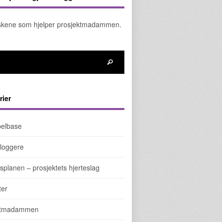
kene som hjelper prosjektmadammen.
rier
elbase
loggere
splanen – prosjektets hjerteslag
ter
ktmadammen