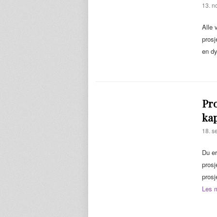
13. n
Alle 
prosj
en d
Pro
kap
18. s
Du er
prosj
prosj
Les 