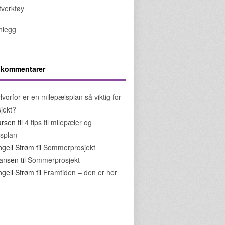
tverktøy
nnlegg
5 kommentarer
Hvorfor er en milepælsplan så viktig for
sjekt?
arsen
til
4 tips til milepæler og
splan
ngell Strøm
til
Sommerprosjekt
ohansen
til
Sommerprosjekt
ngell Strøm
til
Framtiden – den er her