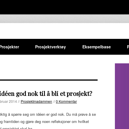
Prosjekter
Prosjektverktøy
Eksempelbase
idéen god nok til å bli et prosjekt?
ebruar 2014 //
Prosjektmadammen
//
0 Kommentar
iktig å spørre seg om idéen er god nok. Du må prøve å se
eg framtiden og gjøre deg noen refleksjoner om hvilket
l prosjektet skal ha.