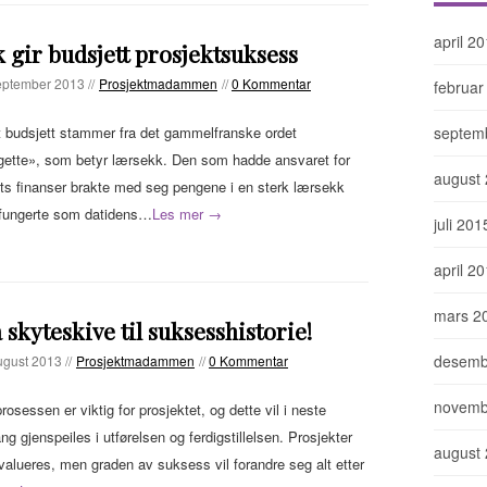
april 2
k gir budsjett prosjektsuksess
eptember 2013 //
Prosjektmadammen
//
0 Kommentar
februar
 budsjett stammer fra det gammelfranske ordet
septem
ette», som betyr lærsekk. Den som hadde ansvaret for
august
ts finanser brakte med seg pengene i en sterk lærsekk
fungerte som datidens…
Les mer →
juli 201
april 2
mars 2
 skyteskive til suksesshistorie!
desemb
ugust 2013 //
Prosjektmadammen
//
0 Kommentar
novemb
rosessen er viktig for prosjektet, og dette vil i neste
g gjenspeiles i utførelsen og ferdigstillelsen. Prosjekter
august
alueres, men graden av suksess vil forandre seg alt etter