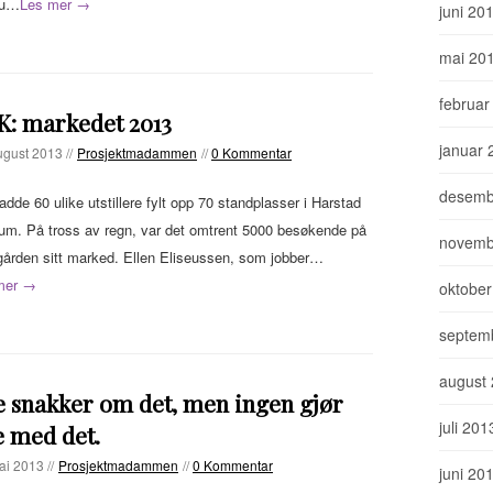
du…
Les mer →
juni 20
mai 20
februar
K: markedet 2013
januar 
ugust 2013 //
Prosjektmadammen
//
0 Kommentar
desemb
hadde 60 ulike utstillere fylt opp 70 standplasser i Harstad
um. På tross av regn, var det omtrent 5000 besøkende på
novemb
ården sitt marked. Ellen Eliseussen, som jobber…
mer →
oktober
septem
august
e snakker om det, men ingen gjør
juli 201
 med det.
ai 2013 //
Prosjektmadammen
//
0 Kommentar
juni 20