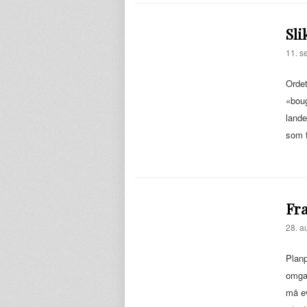
Sli
11. s
Ordet
«boug
lande
som 
Fra
28. a
Planp
omgan
må ev