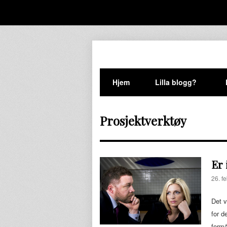
Hjem
Lilla blogg?
Prosjektverktøy
Er 
26. f
Det v
for d
formå