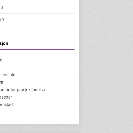
13
013
sjon
de
tter.info
tt
enter for prosjektledelse
jasæter
jørnstad