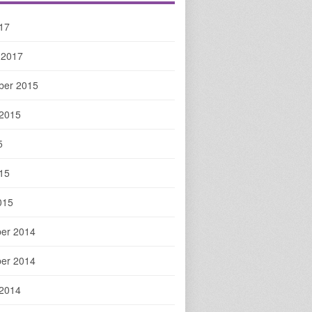
017
 2017
ber 2015
 2015
5
015
015
er 2014
er 2014
 2014