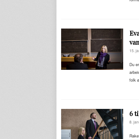
Eva
van
15. j
Du er
arbei
folk 
6 t
8. ja
Raket