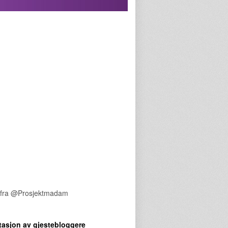
 fra @Prosjektmadam
tasjon av gjestebloggere