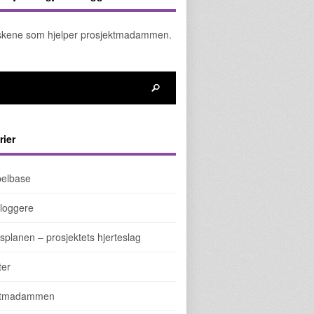
kene som hjelper prosjektmadammen.
rier
elbase
loggere
splanen – prosjektets hjerteslag
ter
ktmadammen