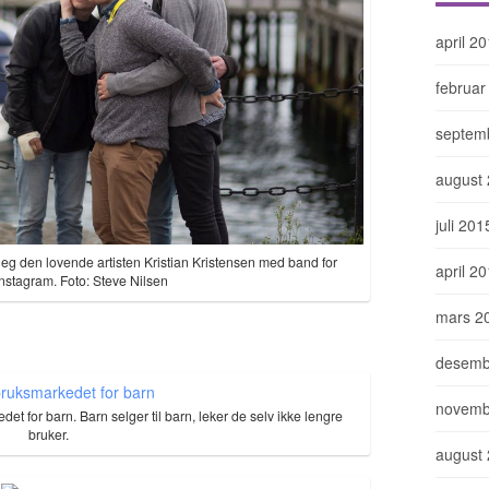
april 2
februar
septem
august
juli 201
eg den lovende artisten Kristian Kristensen med band for
april 2
Instagram. Foto: Steve Nilsen
mars 2
desemb
novemb
t for barn. Barn selger til barn, leker de selv ikke lengre
bruker.
august