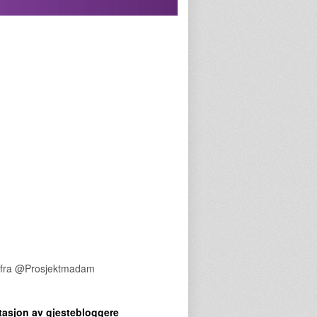
 fra @Prosjektmadam
tasjon av gjestebloggere