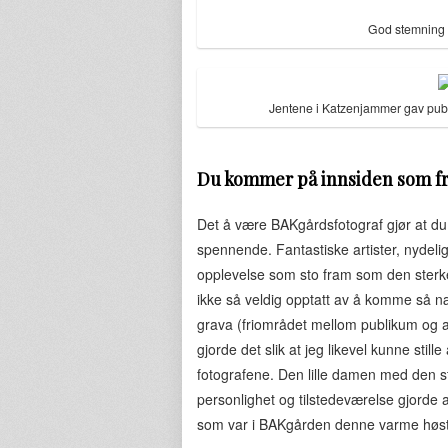
God stemning 
Jentene i Katzenjammer gav publ
Du kommer på innsiden som fri
Det å være BAKgårdsfotograf gjør at du
spennende. Fantastiske artister, nydelig 
opplevelse som sto fram som den sterke
ikke så veldig opptatt av å komme så næ
grava (friområdet mellom publikum og art
gjorde det slik at jeg likevel kunne stil
fotografene. Den lille damen med den 
personlighet og tilstedeværelse gjorde a
som var i BAKgården denne varme høst