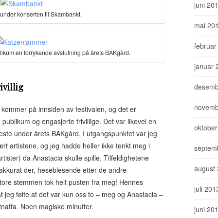
juni 20
under konserten til Skambankt.
mai 20
februar
ikum en forrykende avslutning på årets BAKgård.
januar 
villig
desemb
novemb
 kommer på innsiden av festivalen, og det er
publikum og engasjerte frivillige. Det var likevel en
oktober
ste under årets BAKgård. I utgangspunktet var jeg
rt artistene, og jeg hadde heller ikke tenkt meg i
septem
ister) da Anastacia skulle spille. Tilfeldighetene
august
le akkurat der, heseblesende etter de andre
store stemmen tok helt pusten fra meg! Hennes
juli 201
t jeg følte at det var kun oss to – meg og Anastacia –
natta. Noen magiske minutter.
juni 20