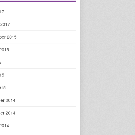
017
 2017
ber 2015
 2015
5
015
015
er 2014
er 2014
 2014