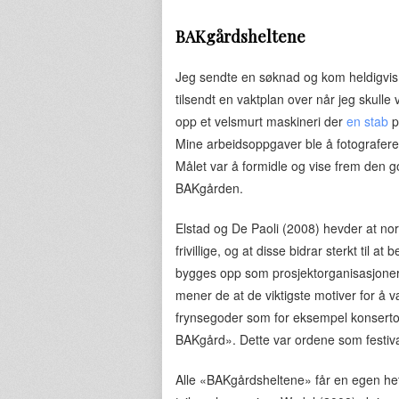
BAKgårdsheltene
Jeg sendte en søknad og kom heldigvis g
tilsendt en vaktplan over når jeg skulle
opp et velsmurt maskineri der
en stab
p
Mine arbeidsoppgaver ble å fotografere
Målet var å formidle og vise frem den 
BAKgården.
Elstad og De Paoli (2008) hevder at nor
frivillige, og at disse bidrar sterkt til
bygges opp som prosjektorganisasjoner, o
mener de at de viktigste motiver for å v
frynsegoder som for eksempel konsertop
BAKgård». Dette var ordene som festiv
Alle «BAKgårdsheltene» får en egen het