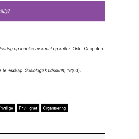
llig?
sering og ledelse av kunst og kultur
. Oslo: Cappelen
e fellesskap.
Sosiologisk tidsskrift, 16
(03).
rivillige
Frivillighet
Organisering