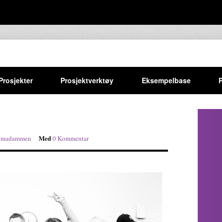
Prosjekter
Prosjektverktøy
Eksempelbase
Med
ktmadammen
0 Kommentar