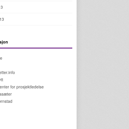
13
013
sjon
de
tter.info
tt
enter for prosjektledelse
jasæter
jørnstad