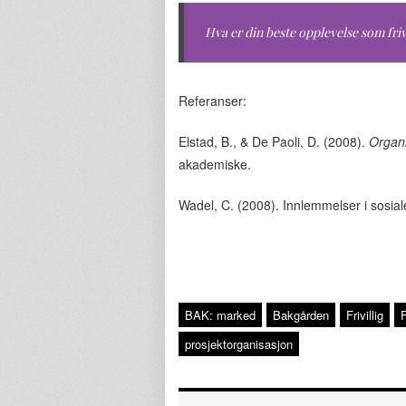
Hva er din beste opplevelse som frivi
Referanser:
Elstad, B., & De Paoli, D. (2008).
Organi
akademiske.
Wadel, C. (2008). Innlemmelser i sosial
BAK: marked
Bakgården
Frivillig
F
prosjektorganisasjon