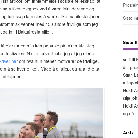
i sin artikkel om innlemmelse i sosiale fellesskap, at
Prosjek
ng som kjennetegnes ved å være inkluderende og
et og felleskap kan sies å være ulike manifestasjoner
Siste i
utomatisk venner med 150 andre frivillige som jeg
 sugd inn i Bakgårdsfamilien.
Siste 
å få bidra med min kompetanse på min måte. Jeg
 festivalen. Nå i etterkant føler jeg at jeg eier en
smil
til
kriver her
om hva hun mener motiverer de frivillige.
ditt pro
om å se hver enkelt. Våge å gi slipp, og la andre ta
Stian L
 ambisjoner.
milepæl
Heidi A
silje j
Heidi A
og nå
Arkiv