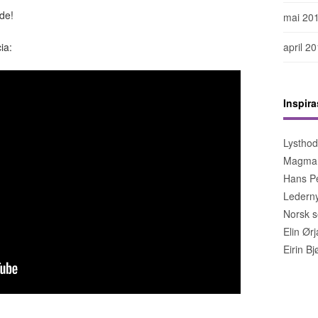
de!
mai 20
april 2
ia:
Inspira
Lystho
Magma
Hans Pe
Lederny
Norsk s
Elin Ør
Eirin B