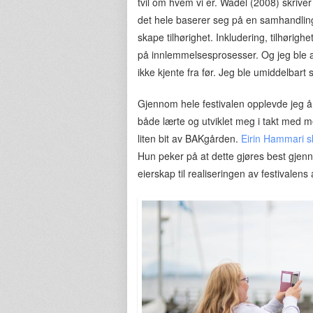
tvil om hvem vi er. Wadel (2008) skriver 
det hele baserer seg på en samhandli
skape tilhørighet. Inkludering, tilhørigh
på innlemmelsesprosesser. Og jeg ble a
ikke kjente fra før. Jeg ble umiddelbart
Gjennom hele festivalen opplevde jeg 
både lærte og utviklet meg i takt med med
liten bit av BAKgården.
Eirin Hammari s
Hun peker på at dette gjøres best gjenn
eierskap til realiseringen av festivalens