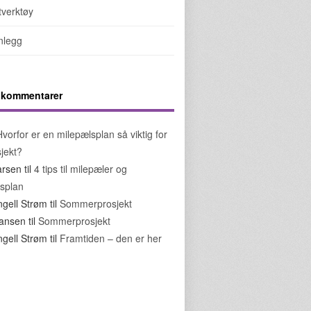
tverktøy
nnlegg
5 kommentarer
Hvorfor er en milepælsplan så viktig for
sjekt?
arsen
til
4 tips til milepæler og
splan
ngell Strøm
til
Sommerprosjekt
ohansen
til
Sommerprosjekt
ngell Strøm
til
Framtiden – den er her