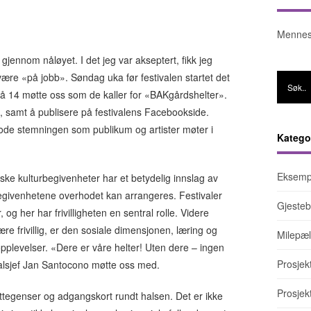
Mennes
jennom nåløyet. I det jeg var akseptert, fikk jeg
 være «på jobb». Søndag uka før festivalen startet det
å 14 møtte oss som de kaller for «BAKgårdshelter».
, samt å publisere på festivalens Facebookside.
gode stemningen som publikum og artister møter i
Katego
Eksemp
ske kulturbegivenheter har et betydelig innslag av
 at begivenhetene overhodet kan arrangeres. Festivaler
Gjesteb
g her har frivilligheten en sentral rolle. Videre
ære frivillig, er den sosiale dimensjonen, læring og
Milepæl
plevelser. «Dere er våre helter! Uten dere – ingen
Prosjek
alsjef Jan Santocono møtte oss med.
Prosje
tegenser og adgangskort rundt halsen. Det er ikke