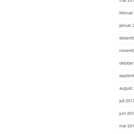
februar
januar 
desemb
novemb
oktober
septem
august
juli 201
juni 20
mai 20