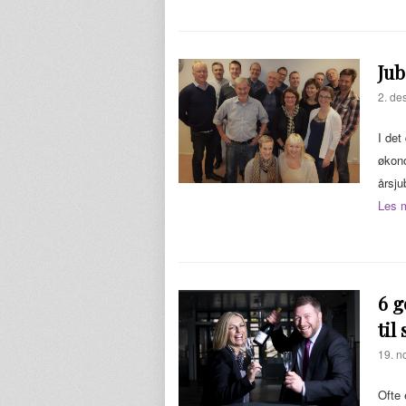
Jub
2. de
I det
økono
årsju
Les 
6 g
til
19. n
Ofte 