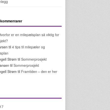
nnlegg
5 kommentarer
Hvorfor er en milepælsplan så viktig for
sjekt?
arsen
til
4 tips til milepæler og
splan
ngell Strøm
til
Sommerprosjekt
ohansen
til
Sommerprosjekt
ngell Strøm
til
Framtiden – den er her
017