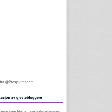
 fra @Prosjektmadam
tasjon av gjestebloggere
kene som hjelper prosjektmadammen.