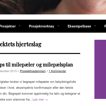
Prosjekter
Prosjektverktøy
Eksempelbase
ektets hjerteslag
ips til milepæler og milepælsplan
ptember 2015 //
Prosjektmadammen
//
1 Kommentar
ligtalen bruker vi begrepet milepæler om betydningsfulle
lser i livet, eksempelvis konfirmasjon eller den første
n din. Begrepet kommer opprinnelig fra latin og betegner et
erke som stammer fra…
Les mer →