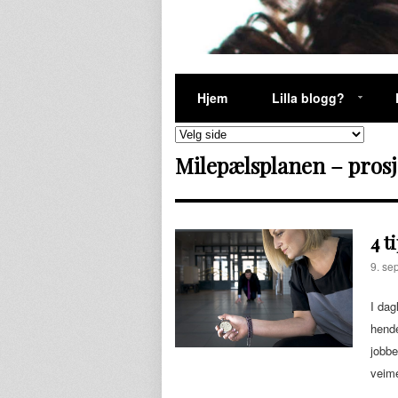
Hjem
Lilla blogg?
Milepælsplanen – prosj
4 t
9. se
I dag
hende
jobbe
veim