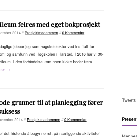
ileum feires med eget bokprosjekt
sember 2014 //
Prosjektmadammen
//
0 Kommentar
 daglige jobber jeg som høgskolelektor ved institutt for
mi og samfunn ved Høgskolen i Harstad. I 2016 har vi 30-
bileum. I den forbindelse kom noen kloke hoder frem…
mer →
Tweets
ode grunner til at planlegging fører
 suksess
Presen
ovember 2014 //
Prosjektmadammen
//
0 Kommentar
er det fristende å begynne rett på nærliggende aktiviteter
Mennes