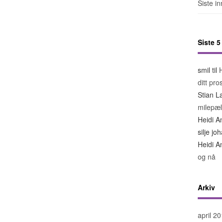
Siste i
Siste 
smil
til
ditt pro
Stian L
milepæl
Heidi A
silje j
Heidi A
og nå
Arkiv
april 2