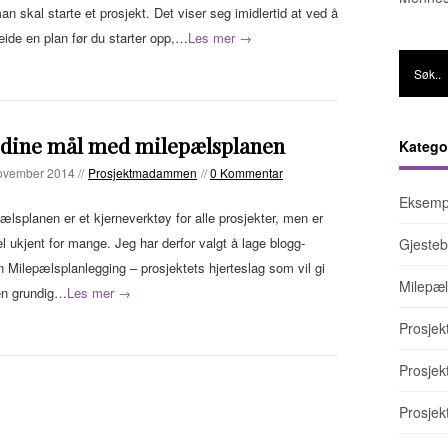
an skal starte et prosjekt. Det viser seg imidlertid at ved å
eide en plan før du starter opp,…
Les mer →
 dine mål med milepælsplanen
Katego
ovember 2014 //
Prosjektmadammen
//
0 Kommentar
Eksemp
ælsplanen er et kjerneverktøy for alle prosjekter, men er
el ukjent for mange. Jeg har derfor valgt å lage blogg-
Gjesteb
n Milepælsplanlegging – prosjektets hjerteslag som vil gi
Milepæl
en grundig…
Les mer →
Prosjek
Prosje
Prosjek