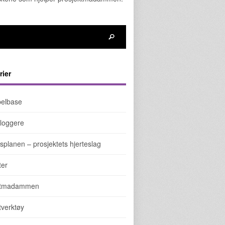
rier
elbase
loggere
splanen – prosjektets hjerteslag
ter
ktmadammen
tverktøy