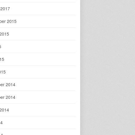
 2017
ber 2015
 2015
5
015
015
er 2014
er 2014
 2014
14
14