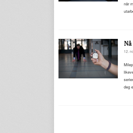
når m
utarb
Nå
12. n
Milep
likev
serie
deg 