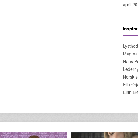
april 2
Inspira
Lystho
Magma
Hans Pe
Lederny
Norsk s
Elin Ør
Eirin B