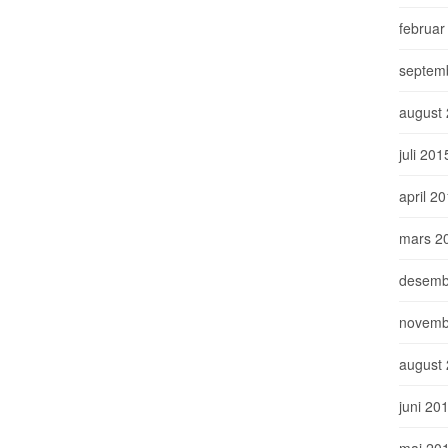
februar
septem
august
juli 201
april 2
mars 2
desemb
novemb
august
juni 20
mai 20