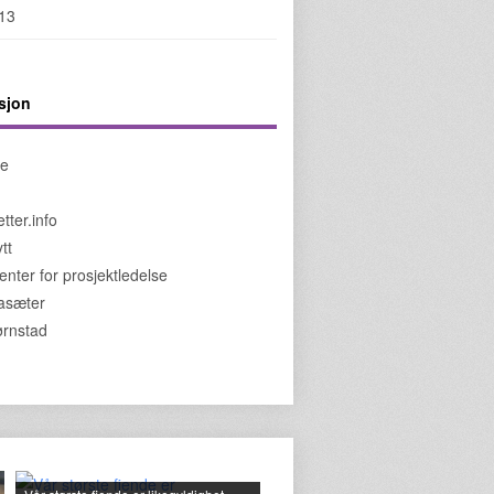
013
sjon
de
tter.info
tt
enter for prosjektledelse
jasæter
jørnstad