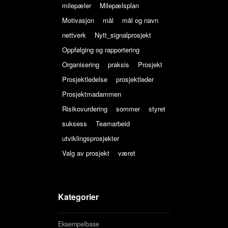
milepæler
Milepælsplan
Motivasjon
mål
mål og navn
nettverk
Nytt_signalprosjekt
Oppfølging og rapportering
Organisering
praksis
Prosjekt
Prosjektledelse
prosjektleder
Prosjektmadammen
Risikovurdering
sommer
styret
suksess
Teamarbeid
utviklingsprosjekter
Valg av prosjekt
været
Kategorier
Eksempelbase