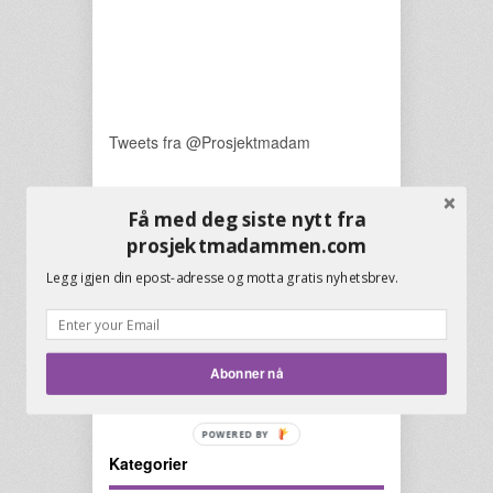
Tweets fra @Prosjektmadam
Presentasjon av gjestebloggere
Få med deg siste nytt fra
prosjektmadammen.com
Menneskene som hjelper
Legg igjen din epost-adresse og motta gratis nyhetsbrev.
prosjektmadammen.
Abonner nå
Kategorier