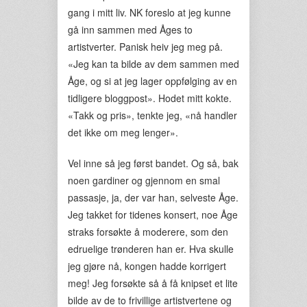
gang i mitt liv. NK foreslo at jeg kunne
gå inn sammen med Åges to
artistverter. Panisk heiv jeg meg på.
«Jeg kan ta bilde av dem sammen med
Åge, og si at jeg lager oppfølging av en
tidligere bloggpost». Hodet mitt kokte.
«Takk og pris», tenkte jeg, «nå handler
det ikke om meg lenger».
Vel inne så jeg først bandet. Og så, bak
noen gardiner og gjennom en smal
passasje, ja, der var han, selveste Åge.
Jeg takket for tidenes konsert, noe Åge
straks forsøkte å moderere, som den
edruelige trønderen han er. Hva skulle
jeg gjøre nå, kongen hadde korrigert
meg! Jeg forsøkte så å få knipset et lite
bilde av de to frivillige artistvertene og