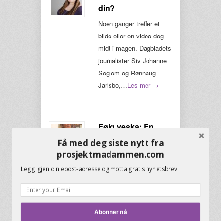
din?
Noen ganger treffer et
bilde eller en video deg
midt i magen. Dagbladets
journalister Siv Johanne
Seglem og Rønnaug
Jarlsbo,…
Les mer →
Følg veska: En
fyrrig, italiensk
Få med deg siste nytt fra
dame
prosjektmadammen.com
Mitt navn er Liu Jo, og
Legg igjen din epost-adresse og motta gratis nyhetsbrev.
jeg er en elegant og fyrrig
veske som alltid søker
nye utfordringer. Jeg
Abonner nå
var…
Les mer →