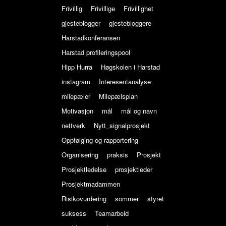
Frivillig
Frivillige
Frivillighet
gjesteblogger
gjestebloggere
Harstadkonferansen
Harstad profileringspool
Hipp Hurra
Høgskolen i Harstad
instagram
Interesentanalyse
milepæler
Milepælsplan
Motivasjon
mål
mål og navn
nettverk
Nytt_signalprosjekt
Oppfølging og rapportering
Organisering
praksis
Prosjekt
Prosjektledelse
prosjektleder
Prosjektmadammen
Risikovurdering
sommer
styret
suksess
Teamarbeid