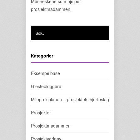
Menneskene som hjelper
prosjektmadammen.
Kategorier
Eksempelbase
Gjestebloggere
Milepælsplanen – prosjektets hjerteslag
Prosjekter
Prosjektmadammen
Prosjektverktøy