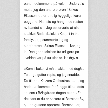
bandmedlemmene på veien. Underveis
møtte jeg den andre broren i Sirkus
Eliassen, de er utrolig hyggelige karer
begge to. Han sto og hang med resten
av bandet sitt. Jeg observerte at alle
snakket Bodø-dialekt. «Keep it in the
family», oppsummerte jeg og
storebroren i Sirkus Eliassen i kor, og
lo. Den gode følelsen fra tidligere på
kvelden var på tur tilbake. Heldigvis.
«Kom tilbake, vi må snakke med deg!».
To unge gutter ropte, og jeg snudde.
De tilhørte Kaizers Orchestras team, og
hadde ankommet for å rigge til bandets
konsert i BAKgården dagen etter. «Er
det sant at du er søstera til Berntsen?»,
spurte guttene opprømt. Berntsen er,