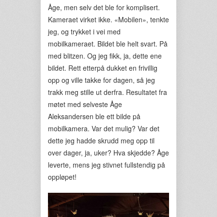
Åge, men selv det ble for komplisert.
Kameraet virket ikke. «Mobilen», tenkte
jeg, og trykket i vei med
mobilkameraet. Bildet ble helt svart. På
med blitzen. Og jeg fikk, ja, dette ene
bildet. Rett etterpå dukket en frivillig
opp og ville takke for dagen, så jeg
trakk meg stille ut derfra. Resultatet fra
møtet med selveste Åge
Aleksandersen ble ett bilde på
mobilkamera. Var det mulig? Var det
dette jeg hadde skrudd meg opp til
over dager, ja, uker? Hva skjedde? Åge
leverte, mens jeg stivnet fullstendig på
oppløpet!