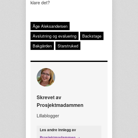
klare det?
Åge Aleksandersen
Avslutning og evaluering
Backstage
Bakgården
Starstruked
Skrevet av
Prosjektmadammen
Lillablogger
Les andre innlegg av
Prosjektmadammen →