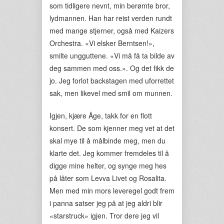
som tidligere nevnt, min berømte bror,
lydmannen. Han har reist verden rundt
med mange stjerner, også med Kaizers
Orchestra. «Vi elsker Berntsen!»,
smilte ungguttene. «Vi må få ta bilde av
deg sammen med oss.». Og det fikk de
jo. Jeg forlot backstagen med uforrettet
sak, men likevel med smil om munnen.
Igjen, kjære Åge, takk for en flott
konsert. De som kjenner meg vet at det
skal mye til å målbinde meg, men du
klarte det. Jeg kommer fremdeles til å
digge mine helter, og synge meg hes
på låter som Levva Livet og Rosalita.
Men med min mors leveregel godt frem
i panna satser jeg på at jeg aldri blir
«starstruck» igjen. Tror dere jeg vil